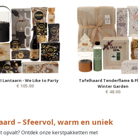
I Lantaarn - We Like to Party
Tafelhaard Tenderflame & Pl
€ 105.00
Winter Garden
€ 48.00
ard – Sfeervol, warm en uniek
cht opvalt? Ontdek onze kerstpakketten met