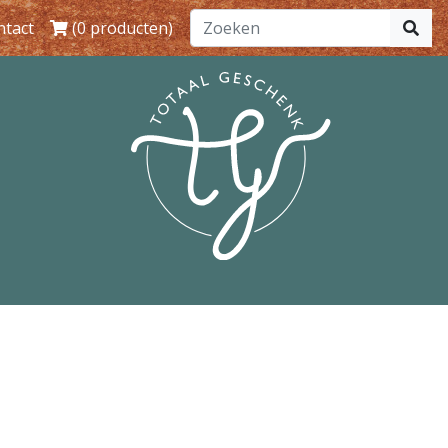
ntact
(0 producten)